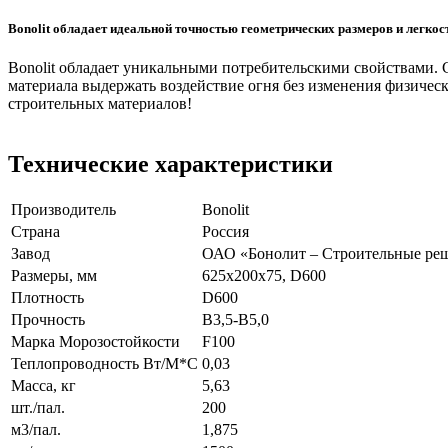
Bonolit обладает идеальной точностью геометрических размеров и легкос
Bonolit обладает уникальными потребительскими свойствами. С
материала выдержать воздействие огня без изменения физически
строительных материалов!
Технические характеристики
Производитель
Bonolit
Страна
Россия
Завод
ОАО «Бонолит – Строительные ре
Размеры, мм
625x200x75, D600
Плотность
D600
Прочность
B3,5-B5,0
Марка Морозостойкости
F100
Теплопроводность Вт/М*С
0,03
Масса, кг
5,63
шт./пал.
200
м3/пал.
1,875