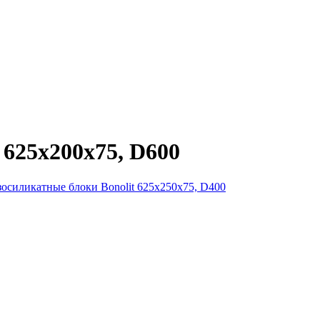
 625x200x75, D600
зосиликатные блоки Bonolit 625x250x75, D400