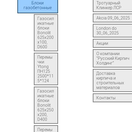
Блоки
Тротуарный
газобетонные
Клинкер ЛСР
Akcia 09_06_2025
Газосил
икатные
блоки
London do
Bonolit
30_06_2025
625x200
x100,
Акции
D600
О компании
Перемы
"Русский Кирпич
чки
Холдинг"
Ytong
ПН125
Доставка
2500*11
кирпича и
5*124
строительных
материалов
Газосил
икатные
Контакты
блоки
Bonolit
625x250
x200,
D400
Перемы