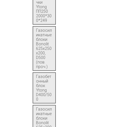
чки
Ytong
ПП250
2000*30
0*249
Газосил
икатные
блоки
Bonolit
625x250
x200,
D500
(пов.
проч.)
Газобет
онный
блок
Ytong
D400/50
0
Газосил
икатные
блоки
Bonolit