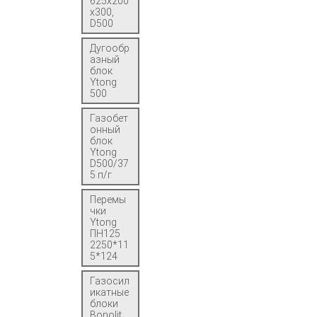
625x200
x300,
D500
Дугообр
азный
блок
Ytong
500
Газобет
онный
блок
Ytong
D500/37
5 п/г
Перемы
чки
Ytong
ПН125
2250*11
5*124
Газосил
икатные
блоки
Bonolit