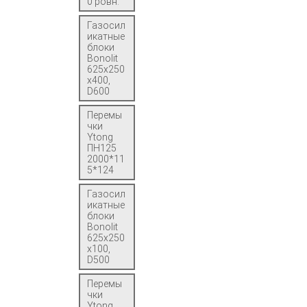
0 ровн.
Газосил
икатные
блоки
Bonolit
625x250
x400,
D600
Перемы
чки
Ytong
ПН125
2000*11
5*124
Газосил
икатные
блоки
Bonolit
625x250
x100,
D500
Перемы
чки
Ytong