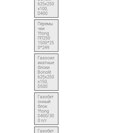
625x250
x100,
D400
Перемы
чки
Ytong
ПП250
1500*25
0*249
Газосил
икатные
блоки
Bonolit
625x250
x150,
D500
Газобет
онный
блок
Ytong
D400/30
0 п/г
Газобет