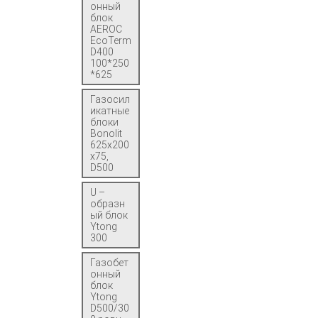
онный
блок
AEROC
EcoTerm
D400
100*250
*625
Газосил
икатные
блоки
Bonolit
625x200
x75,
D500
U –
образн
ый блок
Ytong
300
Газобет
онный
блок
Ytong
D500/30