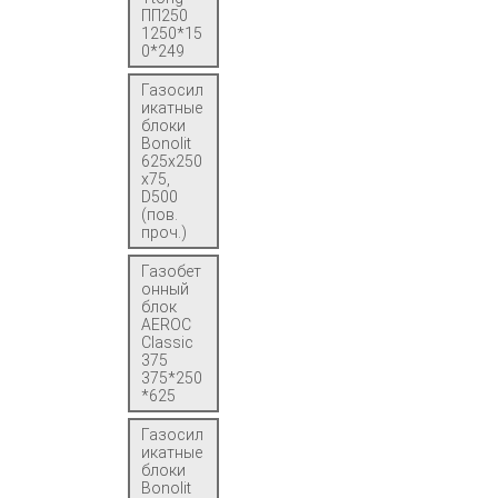
ПП250
1250*15
0*249
Газосил
икатные
блоки
Bonolit
625x250
x75,
D500
(пов.
проч.)
Газобет
онный
блок
AEROC
Classic
375
375*250
*625
Газосил
икатные
блоки
Bonolit