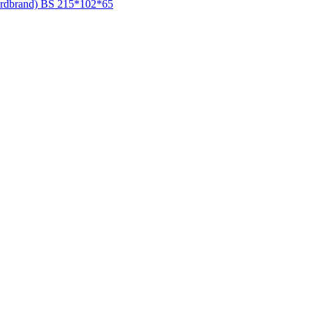
rdbrand) BS 215*102*65