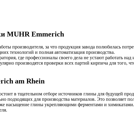
вки MUHR Emmerich
оты производителя, за что продукция завода полюбилась потреби
них технологий и полная автоматизация производства.
тория, где профессионалы своего дела не устают работать над 
улярно производятся проверки всех партий кирпича для того, ч
ich am Rhein
состоит в тщательном отборе источников глины для будущей про
ьно подходящих для производства материалов. Это позволяет п
также насыщение глины укрепляющими ферментами и химикатами.
еля.