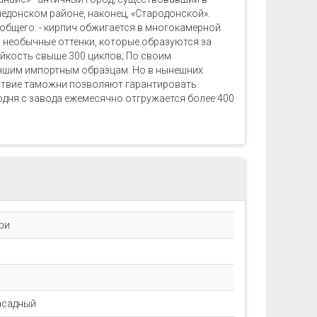
рхнедонском районе, наконец, «Стародонской».
общего: - кирпич обжигается в многокамерной
и необычные оттенки, которые образуются за
ойкость свыше 300 циклов; По своим
учшим импортным образцам. Но в нынешних
тствие таможни позволяют гарантировать
одня с завода ежемесячно отгружается более 400
ри
асадный