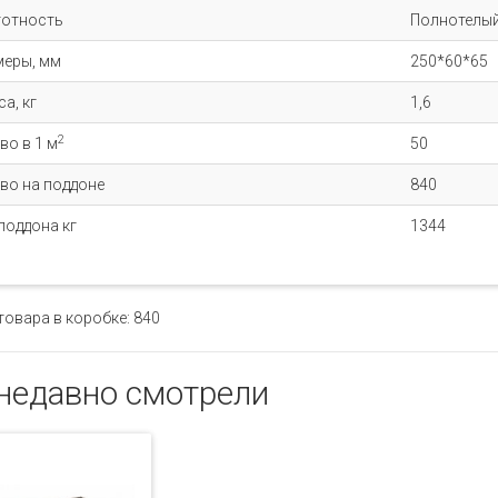
тотность
Полнотелы
меры, мм
250*60*65
а, кг
1,6
2
во в 1 м
50
во на поддоне
840
поддона кг
1344
товара в коробке: 840
недавно смотрели