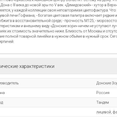
 Дона с III века до новой эры по V век. «Демидовский» - хутор в Ве
еется, у каждой коллекции своя неповторимая цветофактура. Что 
евой печи Гофмана; - богатая цветовая палитра включает редкие 
обжига в восстановительной среде; - прочность М125; - морозост
теристикам и внешнему виду «Донские зори» ничем не уступают л
иях их стоимость значительно ниже. Близость от Москвы и отсу
ие полной товарной линейки в нужном объёме в нужный срок. Сег
ирпичей.
ические характеристики
изводитель
Донские Зо
ана
Россия
од
Тандем
лицевой, ф