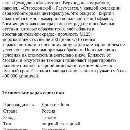
век. «Демидовский» - хутор в Верхнедонском районе,
наконец, «Стародонской». Разумеется, у каждой коллекции
своя неповторимая цветофактура. Что общего: - кирпич
обжигается в многокамерной кольцевой печи Гофмана; -
богатая цветовая палитра включает редкие и необычные
оттенки, которые образуются за счёт обжига в
восстановительной среде; - прочность М125; -
морозостойкость свыше 300 циклов; По своим
характеристикам и внешнему виду «Донские зори» ничем не
уступают лучшим импортным образцам. Но в нынешних
условиях их стоимость значительно ниже. Близость от
Москвы и отсутствие таможни позволяют гарантировать
наличие полной товарной линейки в нужном объёме в
нужный срок. Сегодня с завода ежемесячно отгружается более
400 000 кирпичей.
Технические характеристики
Производитель
Донские Зори
Страна
Россия
Завод
Тандем
Тип
лицевой, фасадный