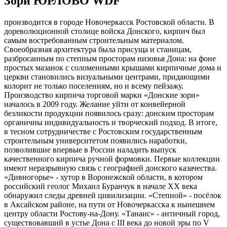
Зори ЮРЛОВО WDF
производится в городе Новочеркасск Ростовской области. В
дореволюционной столице войска Донского, кирпич был
самым востребованным строительным материалом.
Своеобразная архитектура была присуща и станицам,
разбросанным по степным просторам низовья Дона: на фоне
простых мазанок с соломенными крышами кирпичные дома и
церкви становились визуальными центрами, придающими
колорит не только поселениям, но и всему пейзажу.
Производство кирпича торговой марки «Донские зори»
началось в 2009 году. Желание уйти от конвейерной
безликости продукции появилось сразу: донским просторам
органичны индивидуальность и творческий подход. В итоге,
в тесном сотрудничестве с Ростовским государственным
строительным университетом появились наработки,
позволившие впервые в России наладить выпуск
качественного кирпича ручной формовки. Первые коллекции
имеют неразрывную связь с географией донского казачества.
«Дивногорье» - хутор в Воронежской области, в котором
российский геолог Михаил Буранчук в начале ХХ века
обнаружил следы древней цивилизации. «Степной» - посёлок
в Аксайском районе, на пути от Новочеркасска к нынешнем
центру области Ростову-на-Дону. «Танаис» - античный город,
существовавший в устье Дона с III века до новой эры по V