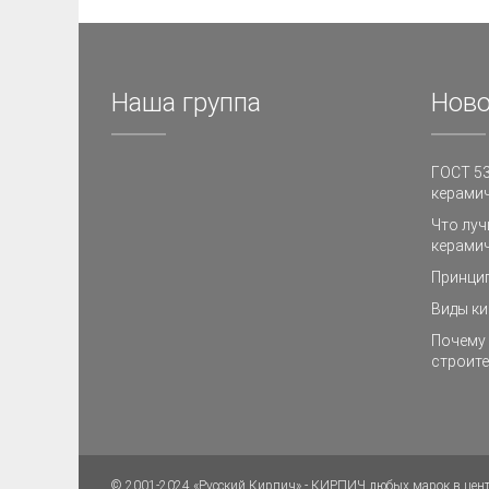
Наша группа
Ново
ГОСТ 53
керамич
Что луч
керамич
Принци
Виды ки
Почему 
строите
© 2001-2024 «Русский Кирпич» - КИРПИЧ любых марок в цен