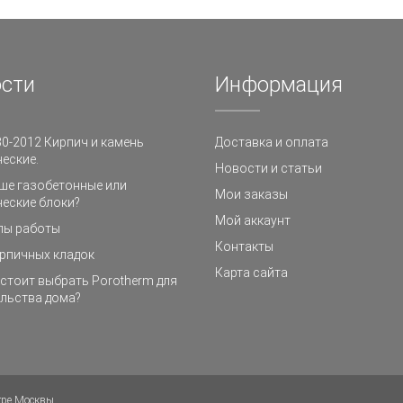
сти
Информация
0-2012 Кирпич и камень
Доставка и оплата
еские.
Новости и статьи
ше газобетонные или
Мои заказы
еские блоки?
Мой аккаунт
пы работы
Контакты
рпичных кладок
Карта сайта
стоит выбрать Porotherm для
льства дома?
тре Москвы.