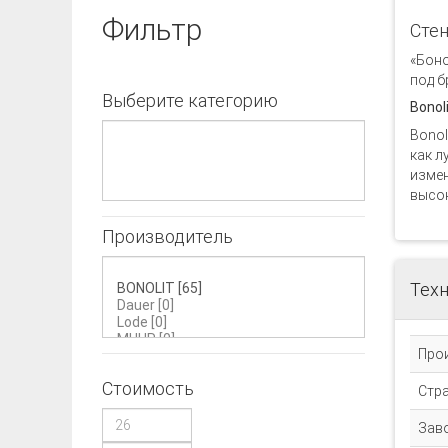
Фильтр
Стен
«Боно
под б
Выберите категорию
Bonol
Bonol
как л
измен
высок
Производитель
Техн
Про
Стоимость
Стр
Зав