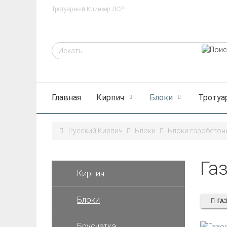
Тротуарный Клинкер ЛСР
Главная
Кирпич
Блоки
Тротуа
Русский Кирпич
Блоки
Блоки газобетон
Га
Кирпич
Блоки
ГА
Брусчатка