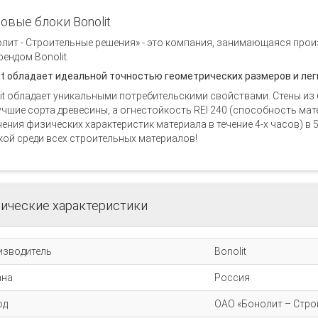
овые блоки Bonolit
лит - Строительные решения» - это компания, занимающаяся про
рендом Bonolit.
it обладает идеальной точностью геометрических размеров и лег
it обладает уникальными потребительскими свойствами. Стены из 
учшие сорта древесины, а огнестойкость REI 240 (способность ма
ения физических характеристик материала в течение 4-х часов) в 5
ой среди всех строительных материалов!
ические характеристики
изводитель
Bonolit
ана
Россия
од
ОАО «Бонолит – Стро