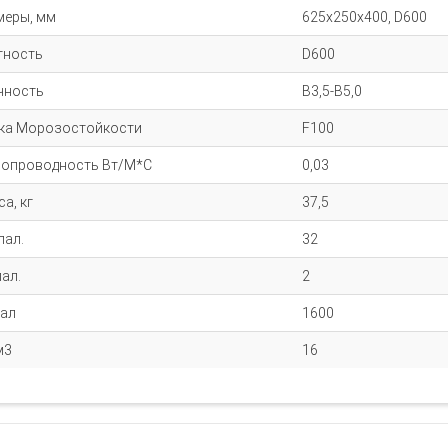
меры, мм
625x250x400, D600
тность
D600
чность
B3,5-B5,0
ка Морозостойкости
F100
лопроводность Вт/М*С
0,03
а, кг
37,5
пал.
32
ал.
2
пал
1600
м3
16