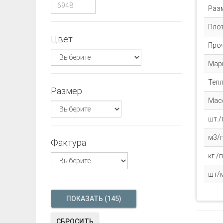
Раз
Пло
Цвет
Про
Мар
Теп
Размер
Масс
шт./
м3/п
Фактура
кг./
шт/
СБРОСИТЬ