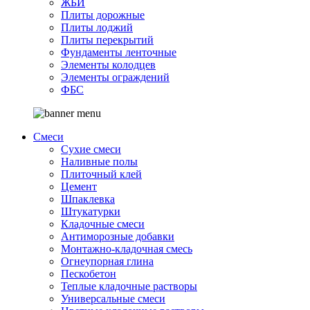
ЖБИ
Плиты дорожные
Плиты лоджий
Плиты перекрытий
Фундаменты ленточные
Элементы колодцев
Элементы ограждений
ФБС
Смеси
Сухие смеси
Наливные полы
Плиточный клей
Цемент
Шпаклевка
Штукатурки
Кладочные смеси
Антиморозные добавки
Монтажно-кладочная смесь
Огнеупорная глина
Пескобетон
Теплые кладочные растворы
Универсальные смеси