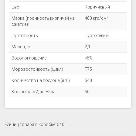
Цвет
Коричневый
Марка (прочность кирпичей на
400 кгс/см²
сжатие):
Пустотность
Пустотелый
Масса, кг
2,1
Водопоглощение
<6%
Морозостойкость (цикл)
F75
Количество на поддоне (шт.)
540
Кол-во на м2, шт ±5%
50
Единиц товара в коробке: 540