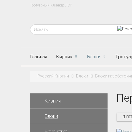
Тротуарный Клинкер ЛСР
Главная
Кирпич
Блоки
Тротуа
Русский Кирпич
Блоки
Блоки газобетонн
Пе
Кирпич
Блоки
ПЕ
Брусчатка