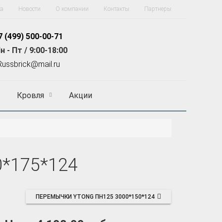
ка
Новости
О компании
Контакты
Партнеры
7 (499)
500-00-71
н - Пт / 9:00-18:00
R
ussbrick@mail.ru
Кровля
Акции
0*175*124
ПЕРЕМЫЧКИ YTONG ПН125 3000*150*124