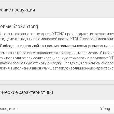
сание продукции
овые блоки Ytong
етон автоклавного твердения YTONG производится из экологическ
ти, цемента, воды и алюминиевой пасты. YTONG состоит исключи
 обладает идеальной точностью геометрических размеров и лег
лементы строго изготавливаются по заданным размерам. Отклонен
ры позволяют применять специальную технологию по укладке Y
ически бесшовную стеновую кладку. Наряду с увеличением скоро
логия выполнения швов улучшает теплоизоляционные характерист
ические характеристики
изводитель
Ytong