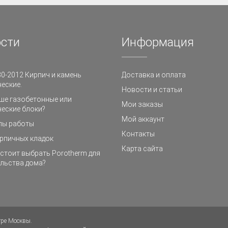
сти
Информация
0-2012 Кирпич и камень
Доставка и оплата
еские.
Новости и статьи
ше газобетонные или
Мои заказы
еские блоки?
Мой аккаунт
пы работы
Контакты
рпичных кладок
Карта сайта
стоит выбрать Porotherm для
льства дома?
тре Москвы.