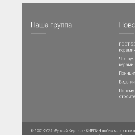
Наша группа
Ново
ГОСТ 53
керамич
Что луч
керамич
Принци
Виды ки
Почему 
строите
© 2001-2024 «Русский Кирпич» - КИРПИЧ любых марок в цен