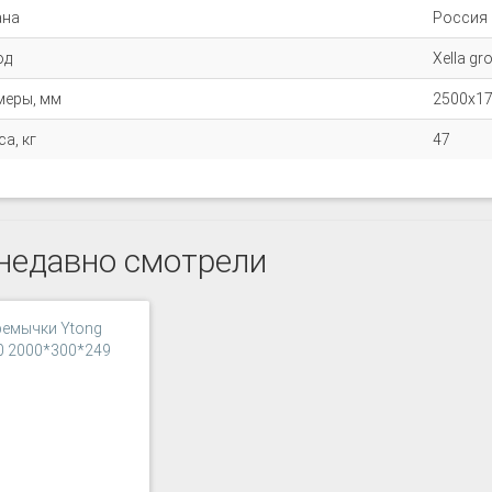
ана
Россия
од
Xella gr
меры, мм
2500x1
а, кг
47
недавно смотрели