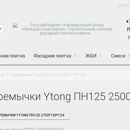
Достав
+
П
рная плитка
Фасадная плитка
ЖБИ
Смеси
ые
Перемычки Ytong ПН125 2500*175*124
ремычки Ytong ПН125 250
РЕМЫЧКИ YTONG ПН125 2750*150*124