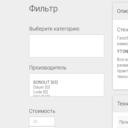
Фильтр
Опи
Выберите категорию
Стен
Газоб
извес
YTONG
Все э
разме
Производитель
практ
техно
Техн
Стоимость
Про