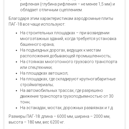
рифленая (глубина рифления – не менее 1,5 мм) и
обладает отличным сцеплением.
Благодаря этим характеристикам аэродромные плиты
ПАГ-18 все чаще используют:
На строительных площадках – при возведении
многоэтажных зданий, когда требуется установка
башенного крана;
На подъездных дорогах, ведущих к местам
расположения добывающей промышленность;
На стоянках многотонного грузового транспорта
или спецтехники;
На площадках автошкол;
На площадках, где складируют крупногабаритные
стройматериалы;
На автомобильных трассах, где разрешено
движение транспорта грузоподъемностью от 30
тонн;
На эстакадах, мостах, дорожных развязках и т.д.
Размеры ПАГ-18: длина – 6000 мм, ширина – 2000 мм,
высота – 180 мм, вес 6200 кг.