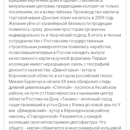
крышами кирпичные дома и церкви становились
визуальными центрами, придающими колорит не только
поселениям, но и всему пейзажу. Производство кирпича
торговой марки «Донские зори» началось в 2009 году.
Желание уйти от конвейерной безликости продукции
появилось сразу: донским просторам органичны
индивидуальность и творческий подход. В итоге, в тесном
сотрудничестве с Ростовским государственным
строительным университетом появились наработки,
позволившие впервые в России наладить выпуск
качественного кирпича ручной формовки. Первые
коллекции имеют неразрывную связь с географией
донского казачества. «Дивногорье» - хутор в
Воронежской области, в котором российский геолог
Михаил Буранчук в начале ХХ века обнаружил следы
древней цивилизации. «Степной» - посёлок в Аксайском
районе, на пути от Новочеркасска к нынешнем центру
области Ростову-на-Дону. «Танаис» - античный город,
существовавший в устье Дона с III века до новой эры по V
век. «Демидовский» - хутор в Верхнедонском районе,
наконец, «Стародонской». Разумеется, у каждой
коллекции своя неповторимая цветофактура. Что
общего: - кирпич обжигается в многокамерной кольцевой