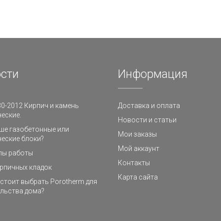
сти
Информация
0-2012 Кирпич и камень
Доставка и оплата
еские.
Новости и статьи
ше газобетонные или
Мои заказы
еские блоки?
Мой аккаунт
пы работы
Контакты
рпичных кладок
Карта сайта
стоит выбрать Porotherm для
льства дома?