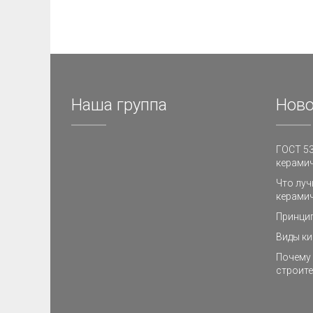
Наша группа
Ново
ГОСТ 53
керамич
Что луч
керамич
Принци
Виды ки
Почему 
строите