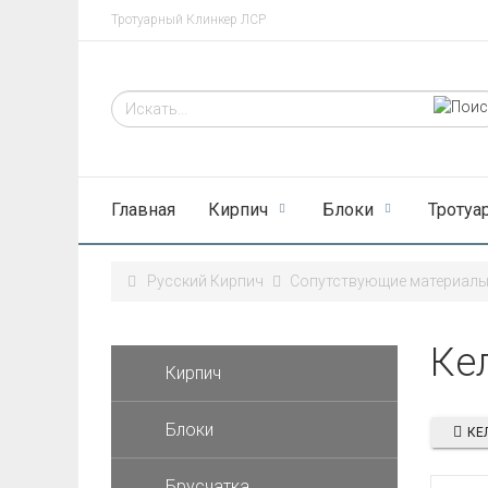
Тротуарный Клинкер ЛСР
Главная
Кирпич
Блоки
Тротуа
Русский Кирпич
Сопутствующие материал
Ке
Кирпич
Блоки
КЕ
Брусчатка