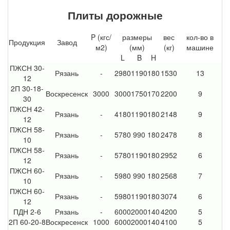
Плиты дорожные
P (кгс/
размеры
вес
кол-во в
Продукция
Завод
м2)
(мм)
(кг)
машине
L
B
H
ПЖСН 30-
Рязань
-
2980
1190
180
1530
13
12
2П 30-18-
Воскресенск
3000
3000
1750
170
2200
9
30
ПЖСН 42-
Рязань
-
4180
1190
180
2148
9
12
ПЖСН 58-
Рязань
-
5780
990
180
2478
8
10
ПЖСН 58-
Рязань
-
5780
1190
180
2952
6
12
ПЖСН 60-
Рязань
-
5980
990
180
2568
7
10
ПЖСН 60-
Рязань
-
5980
1190
180
3074
6
12
ПДН 2-6
Рязань
-
6000
2000
140
4200
5
2П 60-20-8
Воскресенск
1000
6000
2000
140
4100
5