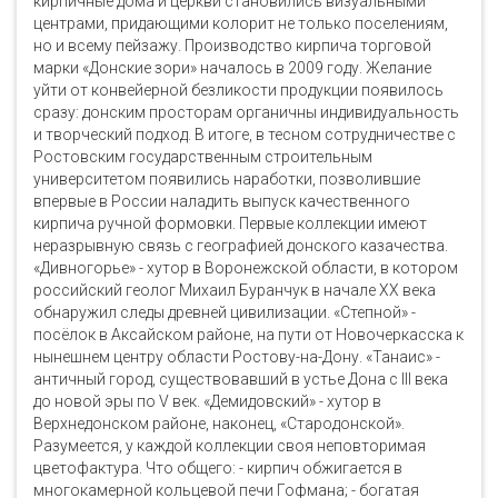
кирпичные дома и церкви становились визуальными
центрами, придающими колорит не только поселениям,
но и всему пейзажу. Производство кирпича торговой
марки «Донские зори» началось в 2009 году. Желание
уйти от конвейерной безликости продукции появилось
сразу: донским просторам органичны индивидуальность
и творческий подход. В итоге, в тесном сотрудничестве с
Ростовским государственным строительным
университетом появились наработки, позволившие
впервые в России наладить выпуск качественного
кирпича ручной формовки. Первые коллекции имеют
неразрывную связь с географией донского казачества.
«Дивногорье» - хутор в Воронежской области, в котором
российский геолог Михаил Буранчук в начале ХХ века
обнаружил следы древней цивилизации. «Степной» -
посёлок в Аксайском районе, на пути от Новочеркасска к
нынешнем центру области Ростову-на-Дону. «Танаис» -
античный город, существовавший в устье Дона с III века
до новой эры по V век. «Демидовский» - хутор в
Верхнедонском районе, наконец, «Стародонской».
Разумеется, у каждой коллекции своя неповторимая
цветофактура. Что общего: - кирпич обжигается в
многокамерной кольцевой печи Гофмана; - богатая