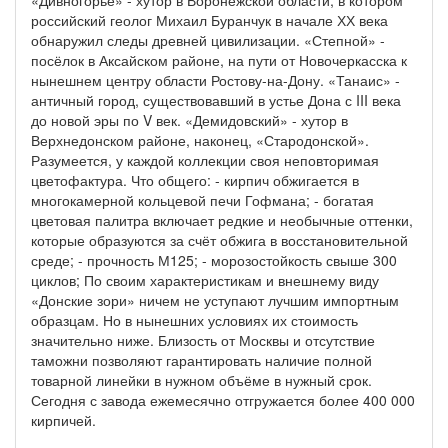
российский геолог Михаил Буранчук в начале ХХ века
обнаружил следы древней цивилизации. «Степной» -
посёлок в Аксайском районе, на пути от Новочеркасска к
нынешнем центру области Ростову-на-Дону. «Танаис» -
античный город, существовавший в устье Дона с III века
до новой эры по V век. «Демидовский» - хутор в
Верхнедонском районе, наконец, «Стародонской».
Разумеется, у каждой коллекции своя неповторимая
цветофактура. Что общего: - кирпич обжигается в
многокамерной кольцевой печи Гофмана; - богатая
цветовая палитра включает редкие и необычные оттенки,
которые образуются за счёт обжига в восстановительной
среде; - прочность М125; - морозостойкость свыше 300
циклов; По своим характеристикам и внешнему виду
«Донские зори» ничем не уступают лучшим импортным
образцам. Но в нынешних условиях их стоимость
значительно ниже. Близость от Москвы и отсутствие
таможни позволяют гарантировать наличие полной
товарной линейки в нужном объёме в нужный срок.
Сегодня с завода ежемесячно отгружается более 400 000
кирпичей.