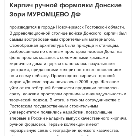
Кирпич ручной формовки Донские
Зори МУРОМЦЕВО ДФ
производится в городе Новочеркасск Ростовской области.
В дореволюционной столице войска Донского, кирпич был
самым востребованным строительным материалом.
Своеобразная архитектура была присуща и станицам,
разбросанным по степным просторам низовья Дона: на
фоне простых мазанок с соломенными крышами
кирпичные дома и церкви становились визуальными
центрами, придающими колорит не только поселениям,
но и всему пейзажу. Производство кирпича торговой
марки «Донские зори» началось в 2009 году. Желание
уйти от конвейерной безликости продукции появилось
сразу: донским просторам органичны индивидуальность и
творческий подход. В итоге, в тесном сотрудничестве с
Ростовским государственным строительным
университетом появились наработки, позволившие
впервые в России наладить выпуск качественного кирпича
ручной формовки. Первые коллекции имеют
неразрывную связь с географией донского казачества.
«Дивногорье» - хутор в Воронежской области, в котором