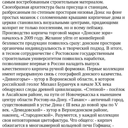
самым востребованным строительным материалом.
Своеобразная архитектура была присуща и станицам,
разбросанным по степным просторам низовья Дона: на фоне
простых мазанок с соломенными крышами кирпичные дома и
церкви становились визуальными центрами, придающими
колорит не только поселениям, но и всему пейзажу.
Производство кирпича торговой марки «Донские зори»
началось в 2009 году. Желание уйти от конвейерной
безликости продукции появилось сразу: донским просторам
органичны индивидуальность и творческий подход. В итоге,
в тесном сотрудничестве с Ростовским государственным
строительным университетом появились наработки,
позволившие впервые в России наладить выпуск
качественного кирпича ручной формовки. Первые коллекции
имеют неразрывную связь с географией донского казачества.
«Дивногорье» - хутор в Воронежской области, в котором
российский геолог Михаил Буранчук в начале ХХ века
обнаружил следы древней цивилизации. «Степной» - посёлок
в Аксайском районе, на пути от Новочеркасска к нынешнем
центру области Ростову-на-Дону. «Танаис» - античный город,
существовавший в устье Дона с III века до новой эры по V
век. «Демидовский» - хутор в Верхнедонском районе,
наконец, «Стародонской». Разумеется, у каждой коллекции
своя неповторимая цветофактура. Что общего: - кирпич
обжигается в многокамерной кольцевой печи Гофмана; -