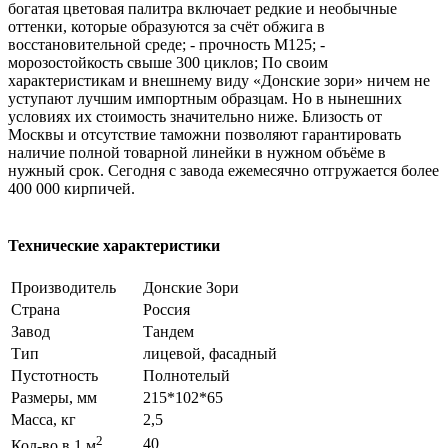
богатая цветовая палитра включает редкие и необычные
оттенки, которые образуются за счёт обжига в
восстановительной среде; - прочность М125; -
морозостойкость свыше 300 циклов; По своим
характеристикам и внешнему виду «Донские зори» ничем не
уступают лучшим импортным образцам. Но в нынешних
условиях их стоимость значительно ниже. Близость от
Москвы и отсутствие таможни позволяют гарантировать
наличие полной товарной линейки в нужном объёме в
нужный срок. Сегодня с завода ежемесячно отгружается более
400 000 кирпичей.
Технические характеристики
Производитель
Донские Зори
Страна
Россия
Завод
Тандем
Тип
лицевой, фасадный
Пустотность
Полнотелый
Размеры, мм
215*102*65
Масса, кг
2,5
2
40
Кол-во в 1 м