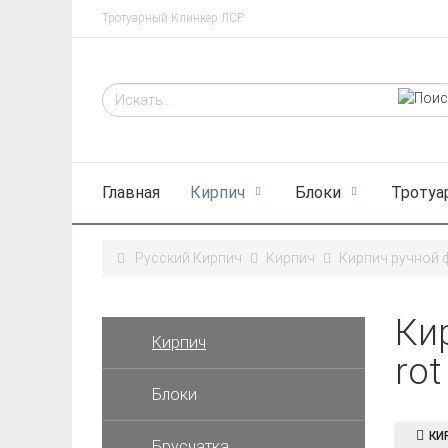
Тротуарный Клинкер ЛСР
Главная
Кирпич
Блоки
Тротуа
Русский Кирпич
Кирпич
Кирпич ручной
Ки
Кирпич
rot
Блоки
КИ
Брусчатка