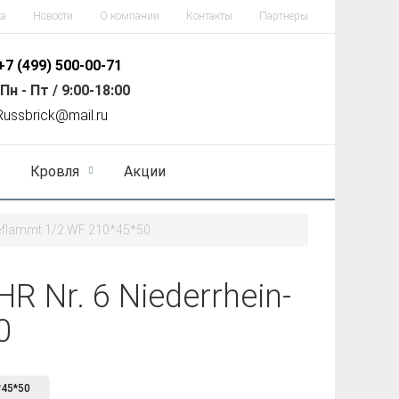
ка
Новости
О компании
Контакты
Партнеры
+7 (499)
500-00-71
Пн - Пт / 9:00-18:00
R
ussbrick@mail.ru
Кровля
Акции
eflammt 1/2 WF 210*45*50
 Nr. 6 Niederrhein-
0
45*50