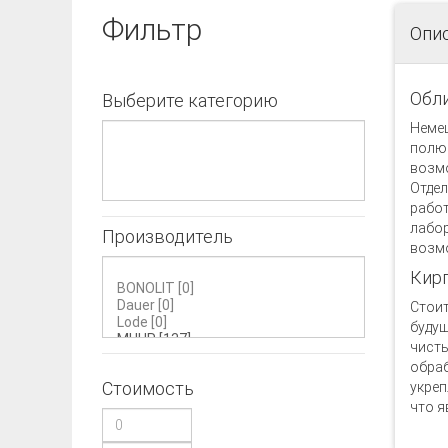
Фильтр
Опи
Обл
Выберите категорию
Немец
полюб
возмо
Отдел
работ
лабор
Производитель
возмо
Кирп
Стоит
будущ
чисты
обраб
Стоимость
укреп
что я