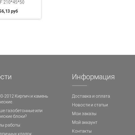
F 210*45*50
56,13 руб
сти
Информация
0-2012 Кирпич и камень
Доставка и оплата
еские.
Новости и статьи
ше газобетонные или
Мои заказы
еские блоки?
Мой аккаунт
пы работы
Контакты
рпичных кладок