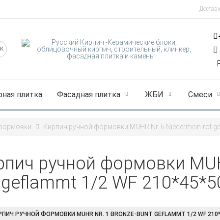
Достав
рная плитка
Фасадная плитка
ЖБИ
Смеси
 формовки
Кирпич ручной формовки MUHR Nr. 6 Niederrhein-rot g
рпич ручной формовки MUHR
 geflammt 1/2 WF 210*45*5
РПИЧ РУЧНОЙ ФОРМОВКИ MUHR NR. 1 BRONZE-BUNT GEFLAMMT 1/2 WF 210*