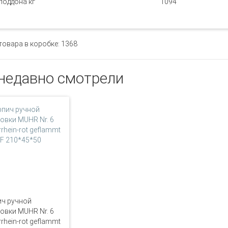
поддона кг
1094
товара в коробке: 1368
недавно смотрели
ч ручной
вки MUHR Nr. 6
rrhein-rot geflammt