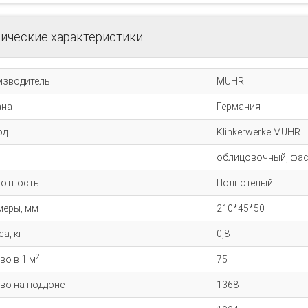
ические характеристики
изводитель
MUHR
ана
Германия
од
Klinkerwerke MUHR
облицовочный, фа
тотность
Полнотелый
меры, мм
210*45*50
а, кг
0,8
2
во в 1 м
75
во на поддоне
1368