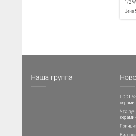
1/2 W
Цена
Наша группа
Ново
ГОСТ 53
керамич
Что луч
керамич
Принци
Виды ки