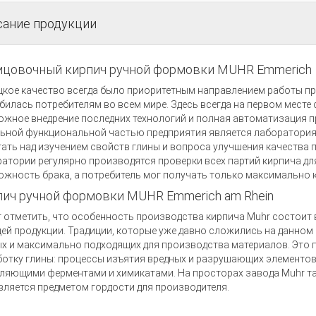
сание продукции
ицовочный кирпич ручной формовки MUHR Emmerich
кое качество всегда было приоритетным направлением работы пр
илась потребителям во всем мире. Здесь всегда на первом месте
жное внедрение последних технологий и полная автоматизация п
ьной функциональной частью предприятия является лаборатория,
ать над изучением свойств глины и вопроса улучшения качества 
атории регулярно производятся проверки всех партий кирпича д
жность брака, а потребитель мог получать только максимально 
ич ручной формовки MUHR Emmerich am Rhein
 отметить, что особенность производства кирпича Muhr состоит 
ей продукции. Традиции, которые уже давно сложились на данно
х и максимально подходящих для производства материалов. Это
отку глины: процессы изъятия вредных и разрушающих элементов 
ляющими ферментами и химикатами. На просторах завода Muhr та
вляется предметом гордости для производителя.