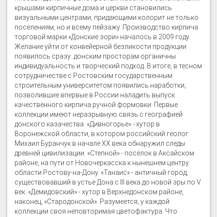
крышами кирпичные дома и церкви становились
визуальными центрами, придающими колорит не только
поселениям, но и всему пейзажу. Производство кирпича
торговой марки «Донские зори» началось в 2009 году.
Желание уйти от конвейерной безликости продукции
появилось сразу: донским просторам органичны
индивидуальность и творческий подход. В итоге, в тесном
сотрудничестве с Ростовским государственным
строительным университетом появились наработки,
позволившие впервые в России наладить выпуск
качественного кирпича ручной формовки. Первые
коллекции имеют неразрывную связь с географией
донского казачества. «Дивногорье» - хутор в
Воронежской области, в котором российский геолог
Михаил Буранчук в начале ХХ века обнаружил следы
древней цивилизации. «Степной» - посёлок в Аксайском
районе, на пути от Новочеркасска к нынешнем центру
области Ростову-на-Дону. «Танаис» - античный город,
существовавший в устье Дона с III века до новой эры по V
век. «Демидовский» - хутор в Верхнедонском районе,
наконец, «Стародонской». Разумеется, у каждой
коллекции своя неповторимая цветофактура. Что