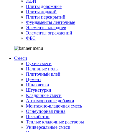
ЖБИ
Плиты дорожные
Плиты лоджий
Плиты перекрытий
Фундаменты ленточные
Элементы колодцев
Элементы ограждений
ФБС
Смеси
Сухие смеси
Наливные полы
Плиточный клей
Цемент
Шпаклевка
Штукатурки
Кладочные смеси
Антиморозные добавки
Монтажно-кладочная смесь
Огнеупорная глина
Пескобетон
Теплые кладочные растворы
Универсальные смеси