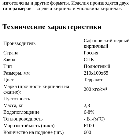
изготовлены и другие форматы. Изделия производятся двух
типоразмеров – «целый кирпич» и «половина кирпича».
Технические характеристики
Сафоновский первый
Производитель
кирпичный
Страна
Россия
Завод
СПК
Тип
Полнотелый
Размеры, мм
210х100х65
Цвет
Терракот
Марка (прочность кирпичей на
200 кгс/см²
сжатие):
Пустотность
Масса, кг
2,8
Водопоглощение
6-8%
Теплопроводность
- Вт/(м°C)
Морозостойкость (цикл)
F100
Количество на поддоне (шт.)
600