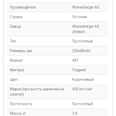
Производитель
Wienerberger AG
Страна
Эстония
Завод
Wienerberger AS
(Азери)
Тип
Пустотелый
Размеры, мм
250х85х65
Формат
VAT
Фактура
Гладкий
Цвет
Коричневый
Марка (прочность кирпичей на
400 кгс/см²
сжатие):
Пустотность
Пустотелый
Масса, кг
2,9