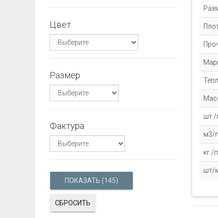
Раз
Цвет
Пло
Про
Мар
Размер
Теп
Масс
шт./
Фактура
м3/п
кг./
шт/
СБРОСИТЬ