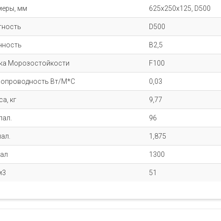
меры, мм
625x250x125, D500
тность
D500
чность
B2,5
ка Морозостойкости
F100
лопроводность Вт/М*С
0,03
а, кг
9,77
пал.
96
ал.
1,875
пал
1300
м3
51