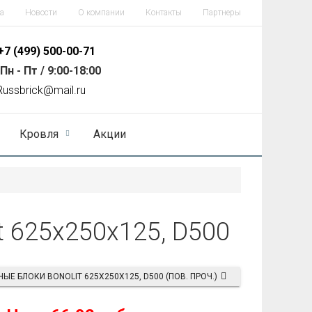
а
Новости
О компании
Контакты
Партнеры
+7 (499)
500-00-71
Пн - Пт / 9:00-18:00
R
ussbrick@mail.ru
Кровля
Акции
t 625x250x125, D500
ЫЕ БЛОКИ BONOLIT 625X250X125, D500 (ПОВ. ПРОЧ.)