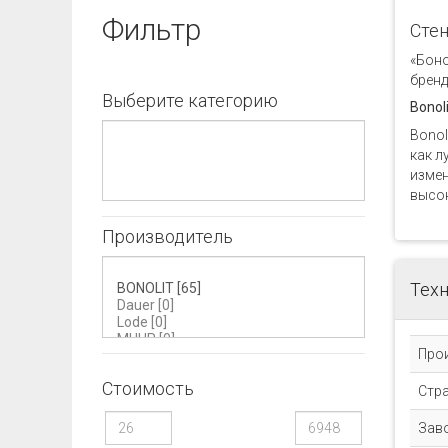
Фильтр
Стен
«Боно
бренд
Выберите категорию
Bonol
Bonol
как л
измен
высок
Производитель
Техн
Про
Стоимость
Стр
Зав