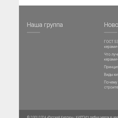
Наша группа
Ново
ГОСТ 53
керамич
Что луч
керамич
Принци
Виды ки
Почему 
строите
© 2001-2024 «Русский Кирпич» - КИРПИЧ любых марок в цен