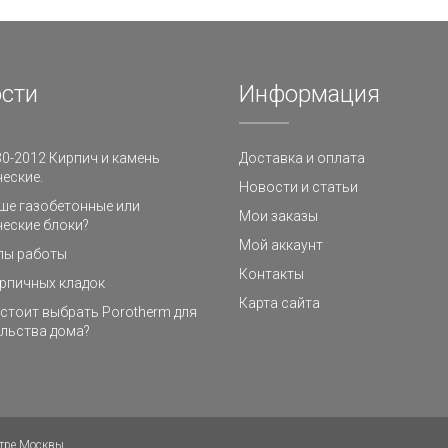
сти
Информация
0-2012 Кирпич и камень
Доставка и оплата
еские.
Новости и статьи
ше газобетонные или
Мои заказы
еские блоки?
Мой аккаунт
пы работы
Контакты
рпичных кладок
Карта сайта
стоит выбрать Porotherm для
льства дома?
тре Москвы.