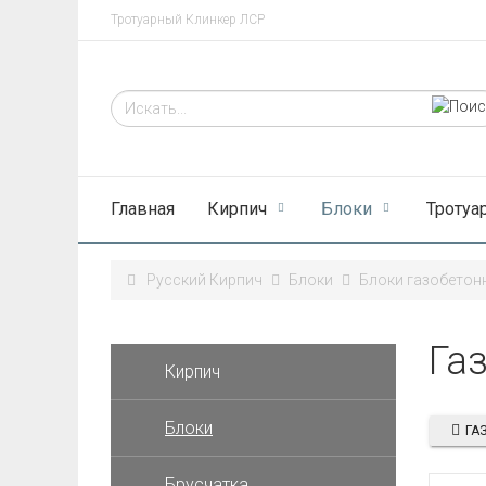
Тротуарный Клинкер ЛСР
Главная
Кирпич
Блоки
Тротуа
Русский Кирпич
Блоки
Блоки газобетон
Га
Кирпич
Блоки
ГА
Брусчатка