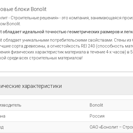
овые блоки Bonolit
лит - Строительные решения» - это компания, занимающаяся про
ом Bonolit.
it обладает идеальной точностью геометрических размеров и легк
it обладает уникальными потребительскими свойствами. Стены из б
учшие сорта древесины, а огнестойкость REI 240 (способность ма
ения физических характеристик материала в течение 4-х часов) в 5
ой среди всех строительных материалов!
ические характеристики
изводитель
Bonolit
ана
Россия
од
ОАО «Бонолит – Стро