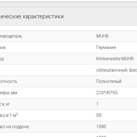
ические характеристики
изводитель
MUHR
ана
Германия
од
Klinkerwerke MUHR
облицовочный, фа
тотность
Полнотелый
меры, мм
210*45*65
а, кг
1
2
во в 1 м
58
во на поддоне
1080