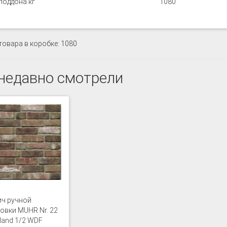
поддона кг
1080
товара в коробке: 1080
недавно смотрели
ч ручной
вки MUHR Nr. 22
land 1/2 WDF