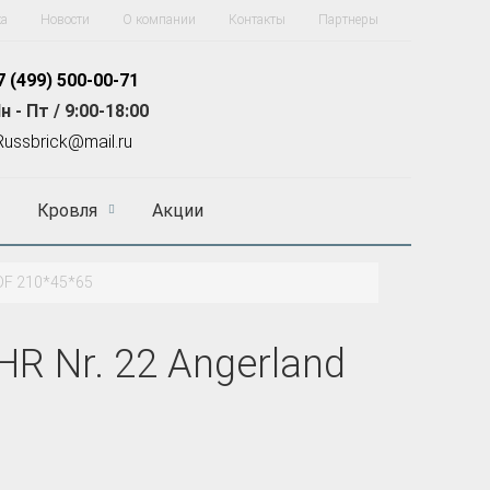
ка
Новости
О компании
Контакты
Партнеры
7 (499)
500-00-71
н - Пт / 9:00-18:00
R
ussbrick@mail.ru
Кровля
Акции
DF 210*45*65
 Nr. 22 Angerland