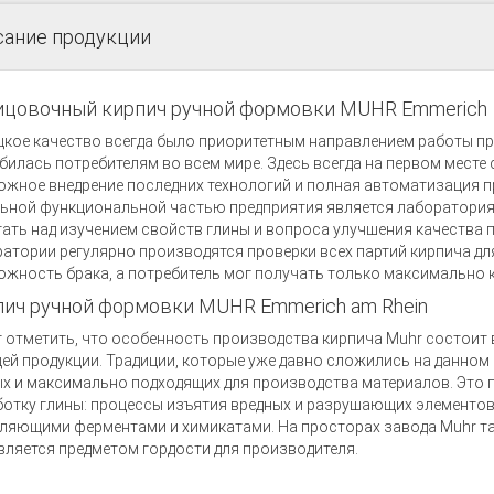
сание продукции
ицовочный кирпич ручной формовки MUHR Emmerich
кое качество всегда было приоритетным направлением работы пр
илась потребителям во всем мире. Здесь всегда на первом месте
жное внедрение последних технологий и полная автоматизация п
ьной функциональной частью предприятия является лаборатория,
ать над изучением свойств глины и вопроса улучшения качества 
атории регулярно производятся проверки всех партий кирпича д
жность брака, а потребитель мог получать только максимально 
ич ручной формовки MUHR Emmerich am Rhein
 отметить, что особенность производства кирпича Muhr состоит 
ей продукции. Традиции, которые уже давно сложились на данно
х и максимально подходящих для производства материалов. Это
отку глины: процессы изъятия вредных и разрушающих элементов 
ляющими ферментами и химикатами. На просторах завода Muhr та
вляется предметом гордости для производителя.