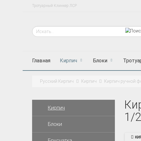
Тротуарный Клинкер ЛСР
Главная
Кирпич
Блоки
Тротуа
Русский Кирпич
Кирпич
Кирпич ручной 
Ки
Кирпич
1/
Блоки
КИ
Брусчатка