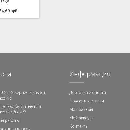
45*65
64,60 руб
сти
Информация
0-2012 Кирпич и камень
Доставка и оплата
еские.
Новости и статьи
ше газобетонные или
Мои заказы
еские блоки?
Мой аккаунт
пы работы
Контакты
рпичных кладок