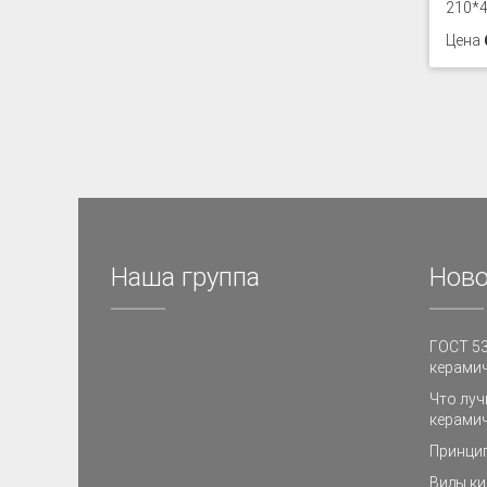
210*
Цена
Наша группа
Ново
ГОСТ 53
керамич
Что луч
керамич
Принци
Виды ки