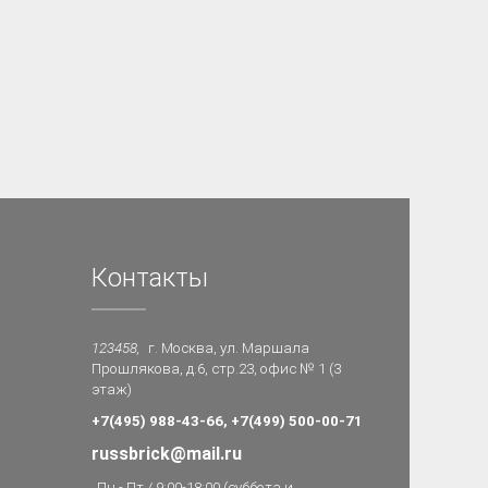
Контакты
123458,
г. Москва, ул. Маршала
Прошлякова, д.6, стр.23, офис № 1 (3
этаж)
+7(495) 988-43-66, +7(499) 500-00-71
russbrick@mail.ru
Пн - Пт / 9:00-18:00 (суббота и