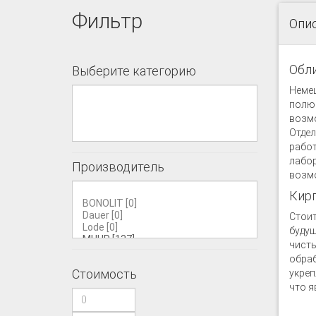
Фильтр
Опи
Обл
Выберите категорию
Немец
полюб
возмо
Отдел
работ
лабор
Производитель
возмо
Кирп
Стоит
будущ
чисты
обраб
Стоимость
укреп
что я