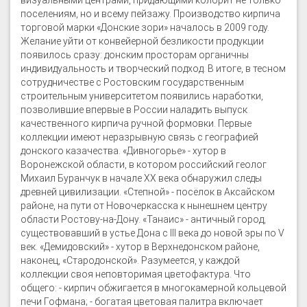
визуальными центрами, придающими колорит не только
поселениям, но и всему пейзажу. Производство кирпича
торговой марки «Донские зори» началось в 2009 году.
Желание уйти от конвейерной безликости продукции
появилось сразу: донским просторам органичны
индивидуальность и творческий подход. В итоге, в тесном
сотрудничестве с Ростовским государственным
строительным университетом появились наработки,
позволившие впервые в России наладить выпуск
качественного кирпича ручной формовки. Первые
коллекции имеют неразрывную связь с географией
донского казачества. «Дивногорье» - хутор в
Воронежской области, в котором российский геолог
Михаил Буранчук в начале ХХ века обнаружил следы
древней цивилизации. «Степной» - посёлок в Аксайском
районе, на пути от Новочеркасска к нынешнем центру
области Ростову-на-Дону. «Танаис» - античный город,
существовавший в устье Дона с III века до новой эры по V
век. «Демидовский» - хутор в Верхнедонском районе,
наконец, «Стародонской». Разумеется, у каждой
коллекции своя неповторимая цветофактура. Что
общего: - кирпич обжигается в многокамерной кольцевой
печи Гофмана; - богатая цветовая палитра включает