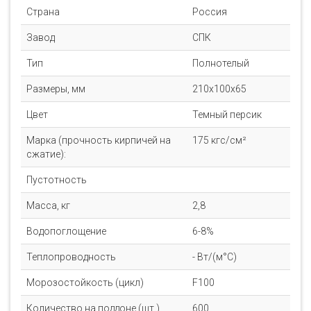
Страна
Россия
Завод
СПК
Тип
Полнотелый
Размеры, мм
210х100х65
Цвет
Темный персик
Марка (прочность кирпичей на
175 кгс/см²
сжатие):
Пустотность
Масса, кг
2,8
Водопоглощение
6-8%
Теплопроводность
- Вт/(м°C)
Морозостойкость (цикл)
F100
Количество на поддоне (шт.)
600