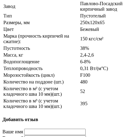
Павлово-Посадский
Завод
кирпичный завод
Тип
Пустотелый
Размеры, мм
250х120х65
Цвет
Бежевый
Марка (прочность кирпичей на
150 кгс/см²
сжатие):
Пустотность
38%
Масса, кг
2,4-2,6
Водопоглощение
6-8%
Теплопроводность
0,31 Вт/(м°C)
Морозостойкость (цикл)
F100
Количество на поддоне (шт.)
480
Количество в м² (с учетом
52
кладочного шва 10 мм)(шт.)
Количество в м³ (с учетом
395
кладочного шва 10 мм)(шт.)
Добавить отзыв
Ваше имя