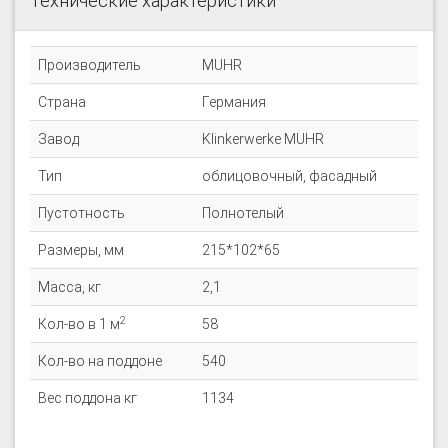
Технические характеристики
Производитель
MUHR
Страна
Германия
Завод
Klinkerwerke MUHR
Тип
облицовочный, фасадный
Пустотность
Полнотелый
Размеры, мм
215*102*65
Масса, кг
2,1
2
Кол-во в 1 м
58
Кол-во на поддоне
540
Вес поддона кг
1134