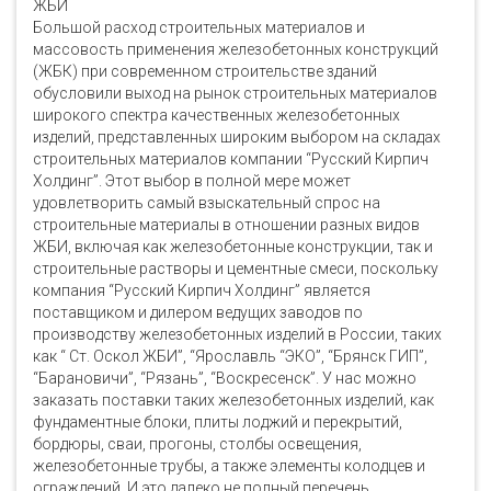
ЖБИ
Большой расход строительных материалов и
массовость применения железобетонных конструкций
(ЖБК) при современном строительстве зданий
обусловили выход на рынок строительных материалов
широкого спектра качественных железобетонных
изделий, представленных широким выбором на складах
строительных материалов компании “Русский Кирпич
Холдинг”. Этот выбор в полной мере может
удовлетворить самый взыскательный спрос на
строительные материалы в отношении разных видов
ЖБИ, включая как железобетонные конструкции, так и
строительные растворы и цементные смеси, поскольку
компания “Русский Кирпич Холдинг” является
поставщиком и дилером ведущих заводов по
производству железобетонных изделий в России, таких
как “ Ст. Оскол ЖБИ”, “Ярославль “ЭКО”, “Брянск ГИП”,
“Барановичи”, “Рязань”, “Воскресенск”. У нас можно
заказать поставки таких железобетонных изделий, как
фундаментные блоки, плиты лоджий и перекрытий,
бордюры, сваи, прогоны, столбы освещения,
железобетонные трубы, а также элементы колодцев и
ограждений. И это далеко не полный перечень