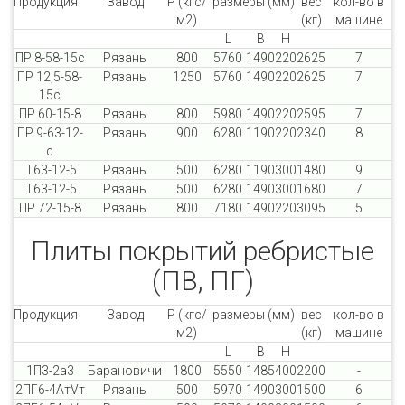
Продукция
Завод
P (кгс/
размеры (мм)
вес
кол-во в
м2)
(кг)
машине
L
B
H
ПР 8-58-15с
Рязань
800
5760
1490
220
2625
7
ПР 12,5-58-
Рязань
1250
5760
1490
220
2625
7
15с
ПР 60-15-8
Рязань
800
5980
1490
220
2595
7
ПР 9-63-12-
Рязань
900
6280
1190
220
2340
8
с
П 63-12-5
Рязань
500
6280
1190
300
1480
9
П 63-12-5
Рязань
500
6280
1490
300
1680
7
ПР 72-15-8
Рязань
800
7180
1490
220
3095
5
Плиты покрытий ребристые
(ПВ, ПГ)
Продукция
Завод
P (кгс/
размеры (мм)
вес
кол-во в
м2)
(кг)
машине
L
B
H
1П3-2а3
Барановичи
1800
5550
1485
400
2200
-
2ПГ6-4AтVт
Рязань
500
5970
1490
300
1500
6